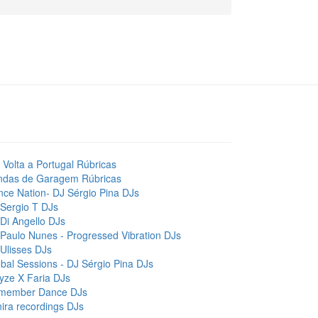
 Volta a Portugal
Rúbricas
ndas de Garagem
Rúbricas
ce Nation- DJ Sérgio Pina
DJs
Sergio T
DJs
Di Angello
DJs
Paulo Nunes - Progressed Vibration
DJs
Ulisses
DJs
bal Sessions - DJ Sérgio Pina
DJs
yze X Faria
DJs
member Dance
DJs
ira recordings
DJs