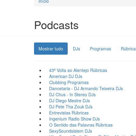
Início
Está aqui
Podcasts
Mostrar tudo
DJs
Programas
Rúbrica
43ª Volta ao Alentejo
Rúbricas
American DJ
DJs
Clubbing
Programas
Dancetaria - DJ Armando Teixeira
DJs
DJ Chus - In Stereo
DJs
DJ Diego Mestre
DJs
DJ Pete Tha Zouk
DJs
Entrevistas
Rúbricas
Ingenium Radio Show
DJs
O Sentido das Palavras
Rúbricas
SexySoundsistem
DJs