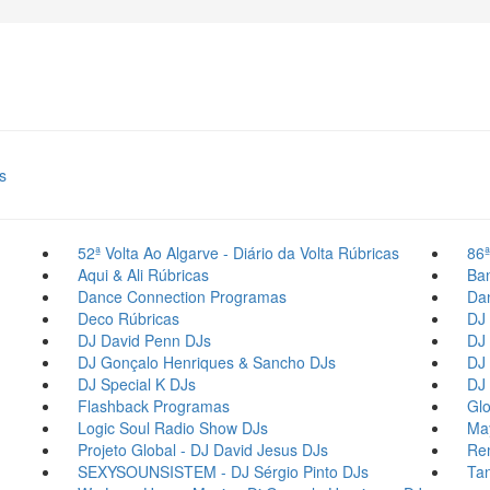
s
52ª Volta Ao Algarve - Diário da Volta
Rúbricas
86ª
Aqui & Ali
Rúbricas
Ba
Dance Connection
Programas
Dan
Deco
Rúbricas
DJ 
DJ David Penn
DJs
DJ 
DJ Gonçalo Henriques & Sancho
DJs
DJ 
DJ Special K
DJs
DJ 
Flashback
Programas
Glo
Logic Soul Radio Show
DJs
Ma
Projeto Global - DJ David Jesus
DJs
Re
SEXYSOUNSISTEM - DJ Sérgio Pinto
DJs
Tan