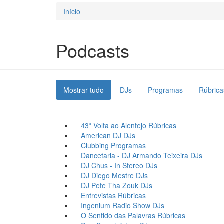
Início
Está aqui
Podcasts
Mostrar tudo
DJs
Programas
Rúbrica
43ª Volta ao Alentejo
Rúbricas
American DJ
DJs
Clubbing
Programas
Dancetaria - DJ Armando Teixeira
DJs
DJ Chus - In Stereo
DJs
DJ Diego Mestre
DJs
DJ Pete Tha Zouk
DJs
Entrevistas
Rúbricas
Ingenium Radio Show
DJs
O Sentido das Palavras
Rúbricas