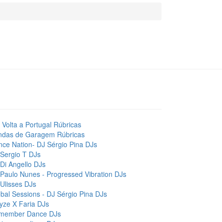
 Volta a Portugal
Rúbricas
ndas de Garagem
Rúbricas
ce Nation- DJ Sérgio Pina
DJs
Sergio T
DJs
Di Angello
DJs
Paulo Nunes - Progressed Vibration
DJs
Ulisses
DJs
bal Sessions - DJ Sérgio Pina
DJs
yze X Faria
DJs
member Dance
DJs