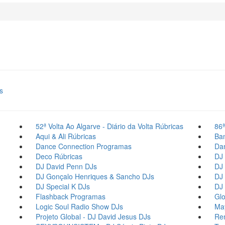
s
52ª Volta Ao Algarve - Diário da Volta
Rúbricas
86ª
Aqui & Ali
Rúbricas
Ba
Dance Connection
Programas
Dan
Deco
Rúbricas
DJ 
DJ David Penn
DJs
DJ 
DJ Gonçalo Henriques & Sancho
DJs
DJ 
DJ Special K
DJs
DJ 
Flashback
Programas
Glo
Logic Soul Radio Show
DJs
Ma
Projeto Global - DJ David Jesus
DJs
Re