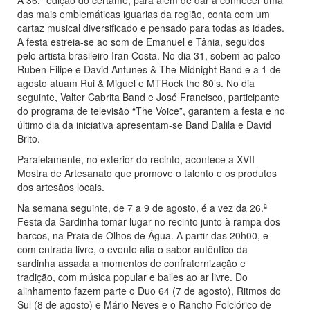
A 36.ª edição do certame, para além de dar a conhecer uma
das mais emblemáticas iguarias da região, conta com um
cartaz musical diversificado e pensado para todas as idades.
A festa estreia-se ao som de Emanuel e Tânia, seguidos
pelo artista brasileiro Iran Costa. No dia 31, sobem ao palco
Ruben Filipe e David Antunes & The Midnight Band e a 1 de
agosto atuam Rui & Miguel e MTRock the 80’s. No dia
seguinte, Valter Cabrita Band e José Francisco, participante
do programa de televisão “The Voice”, garantem a festa e no
último dia da iniciativa apresentam-se Band Dalila e David
Brito.
Paralelamente, no exterior do recinto, acontece a XVII
Mostra de Artesanato que promove o talento e os produtos
dos artesãos locais.
Na semana seguinte, de 7 a 9 de agosto, é a vez da 26.ª
Festa da Sardinha tomar lugar no recinto junto à rampa dos
barcos, na Praia de Olhos de Água. A partir das 20h00, e
com entrada livre, o evento alia o sabor autêntico da
sardinha assada a momentos de confraternização e
tradição, com música popular e bailes ao ar livre. Do
alinhamento fazem parte o Duo 64 (7 de agosto), Ritmos do
Sul (8 de agosto) e Mário Neves e o Rancho Folclórico de