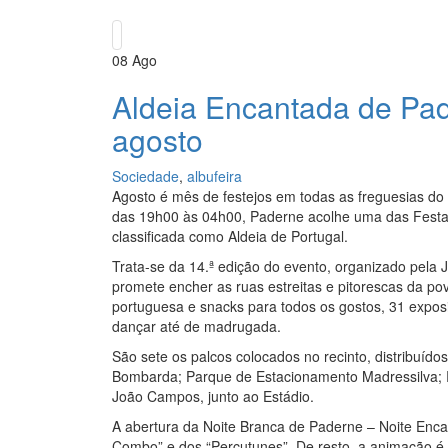
08
Ago
Aldeia Encantada de Pad
agosto
Sociedade
,
albufeira
Agosto é mês de festejos em todas as freguesias do 
das 19h00 às 04h00, Paderne acolhe uma das Festas
classificada como Aldeia de Portugal.
Trata-se da 14.ª edição do evento, organizado pela 
promete encher as ruas estreitas e pitorescas da po
portuguesa e snacks para todos os gostos, 31 exposi
dançar até de madrugada.
São sete os palcos colocados no recinto, distribuíd
Bombarda; Parque de Estacionamento Madressilva; 
João Campos, junto ao Estádio.
A abertura da Noite Branca de Paderne – Noite Enc
Combo” e dos “Percutunes”. De resto, a animação é 