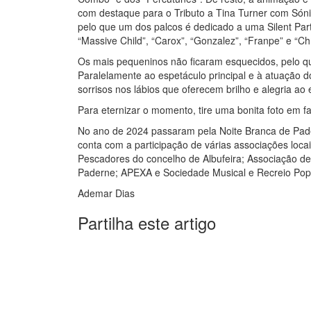
com destaque para o Tributo a Tina Turner com Sóni
pelo que um dos palcos é dedicado a uma Silent Part
“Massive Child”, “Carox”, “Gonzalez”, “Franpe” e “Chr
Os mais pequeninos não ficaram esquecidos, pelo que
Paralelamente ao espetáculo principal e à atuação 
sorrisos nos lábios que oferecem brilho e alegria ao 
Para eternizar o momento, tire uma bonita foto em f
No ano de 2024 passaram pela Noite Branca de Pader
conta com a participação de várias associações loc
Pescadores do concelho de Albufeira; Associação d
Paderne; APEXA e Sociedade Musical e Recreio Pop
Ademar Dias
Partilha este artigo