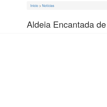
Inicio
>
Notícias
Está aqui
Aldeia Encantada de