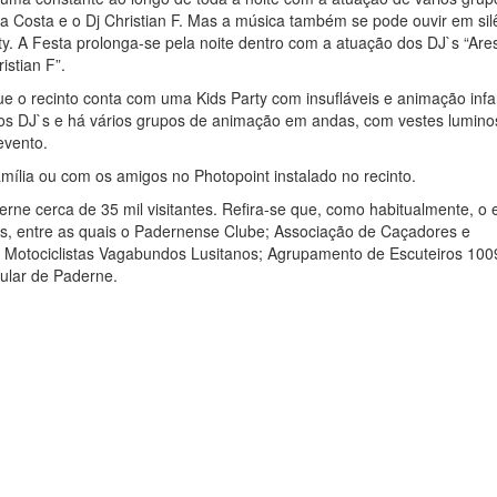
a Costa e o Dj Christian F. Mas a música também se pode ouvir em sil
y. A Festa prolonga-se pela noite dentro com a atuação dos DJ`s “Ares
istian F”.
 o recinto conta com uma Kids Party com insufláveis e animação infan
dos DJ`s e há vários grupos de animação em andas, com vestes lumino
evento.
amília ou com os amigos no Photopoint instalado no recinto.
ne cerca de 35 mil visitantes. Refira-se que, como habitualmente, o 
ais, entre as quais o Padernense Clube; Associação de Caçadores e
e Motociclistas Vagabundos Lusitanos; Agrupamento de Escuteiros 100
ular de Paderne.