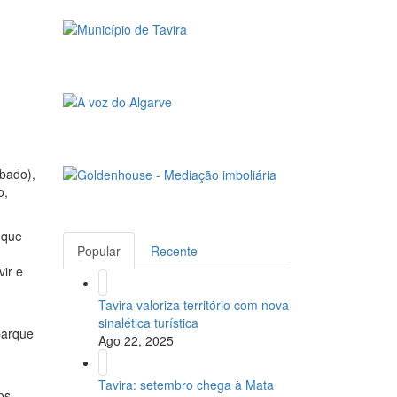
ábado),
o,
 que
Popular
Recente
ir e
Tavira valoriza território com nova
sinalética turística
parque
Ago 22, 2025
Tavira: setembro chega à Mata
os,