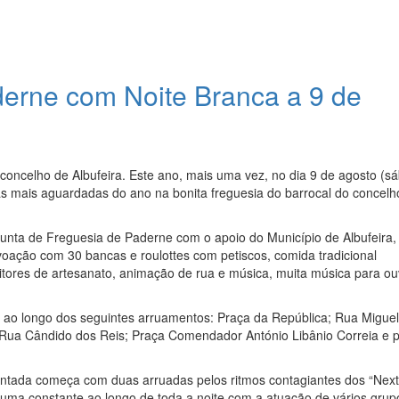
erne com Noite Branca a 9 de
concelho de Albufeira. Este ano, mais uma vez, no dia 9 de agosto (s
 mais aguardadas do ano na bonita freguesia do barrocal do concelh
Junta de Freguesia de Paderne com o apoio do Município de Albufeira,
voação com 30 bancas e roulottes com petiscos, comida tradicional
tores de artesanato, animação de rua e música, muita música para ouv
os ao longo dos seguintes arruamentos: Praça da República; Rua Miguel
Rua Cândido dos Reis; Praça Comendador António Libânio Correia e 
antada começa com duas arruadas pelos ritmos contagiantes dos “Next
uma constante ao longo de toda a noite com a atuação de vários grup