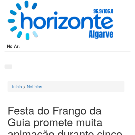
No Ar:
Inicio
>
Notícias
Está aqui
Festa do Frango da
Guia promete muita
animação durante cinco