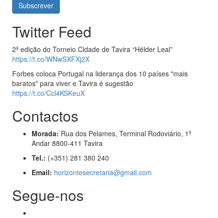
Twitter Feed
2ª edição do Torneio Cidade de Tavira “Hélder Leal”
https://t.co/WNwSXFXj2X
Forbes coloca Portugal na liderança dos 10 países "mais
baratos" para viver e Tavira é sugestão
https://t.co/Ccl4KSKeuX
Contactos
Morada:
Rua dos Pelames, Terminal Rodoviário, 1º
Andar 8800-411 Tavira
Tel.:
(+351) 281 380 240
Email:
horizontesecretaria@gmail.com
Segue-nos