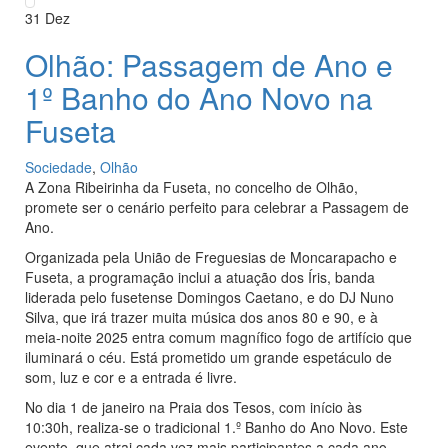
31
Dez
Olhão: Passagem de Ano e
1º Banho do Ano Novo na
Fuseta
Sociedade
,
Olhão
A Zona Ribeirinha da Fuseta, no concelho de Olhão,
promete ser o cenário perfeito para celebrar a Passagem de
Ano.
Organizada pela União de Freguesias de Moncarapacho e
Fuseta, a programação inclui a atuação dos Íris, banda
liderada pelo fusetense Domingos Caetano, e do DJ Nuno
Silva, que irá trazer muita música dos anos 80 e 90, e à
meia-noite 2025 entra comum magnífico fogo de artifício que
iluminará o céu. Está prometido um grande espetáculo de
som, luz e cor e a entrada é livre.
No dia 1 de janeiro na Praia dos Tesos, com início às
10:30h, realiza-se o tradicional 1.º Banho do Ano Novo. Este
evento, que atrai cada vez mais participantes a cada ano,