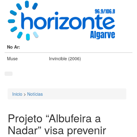
No Ar:
Muse
Invincible (2006)
Inicio
>
Notícias
Está aqui
Projeto “Albufeira a
Nadar” visa prevenir