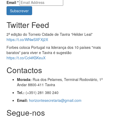
Email
*
Twitter Feed
2ª edição do Torneio Cidade de Tavira “Hélder Leal”
https://t.co/WNwSXFXj2X
Forbes coloca Portugal na liderança dos 10 países "mais
baratos" para viver e Tavira é sugestão
https://t.co/Ccl4KSKeuX
Contactos
Morada:
Rua dos Pelames, Terminal Rodoviário, 1º
Andar 8800-411 Tavira
Tel.:
(+351) 281 380 240
Email:
horizontesecretaria@gmail.com
Segue-nos