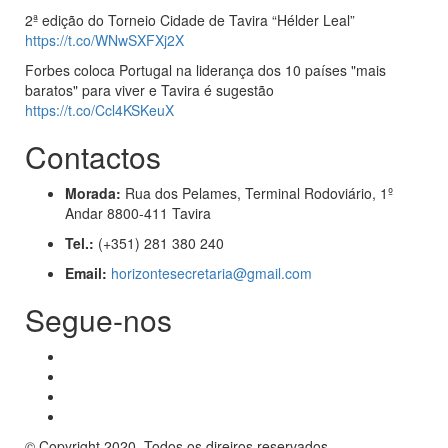
2ª edição do Torneio Cidade de Tavira “Hélder Leal”
https://t.co/WNwSXFXj2X
Forbes coloca Portugal na liderança dos 10 países "mais
baratos" para viver e Tavira é sugestão
https://t.co/Ccl4KSKeuX
Contactos
Morada:
Rua dos Pelames, Terminal Rodoviário, 1º
Andar 8800-411 Tavira
Tel.:
(+351) 281 380 240
Email:
horizontesecretaria@gmail.com
Segue-nos
© Copyright 2020. Todos os direiros reservados.