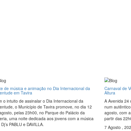
te de música e animação no Dia Internacional da
Carnaval de Ve
entude em Tavira
Altura
 o intuito de assinalar o Dia Internacional da
A Avenida 24 
entude, o Município de Tavira promove, no dia 12
num autêntico
agosto, pelas 23h00, no Parque do Palácio da
agosto, com a
eria, uma noite dedicada aos jovens com a música
partir das 22h
 Dj’s PABLU e DAVILLA.
7 Agosto , 20