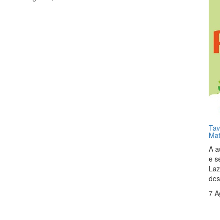
Tav
Mat
A a
e s
Laz
des
7 A