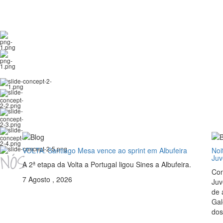
PROMOVER O SEU
NEGÓCIO?
Contacte-nos!
VOLTA: Santiago Mesa vence ao sprint em Albufeira
Noi
NÓS
Juv
A 2ª etapa da Volta a Portugal ligou Sines a Albufeira.
TEMOS
Com
7 Agosto , 2026
Juv
de 
Gal
dos