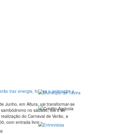
rão traz energia, foliões e animação a
de Junho, em Altura, vai transformar-se
 sambódromo no sábado, dia 8 de
 realização do Carnaval de Verão, a
00, com entrada livre.
26