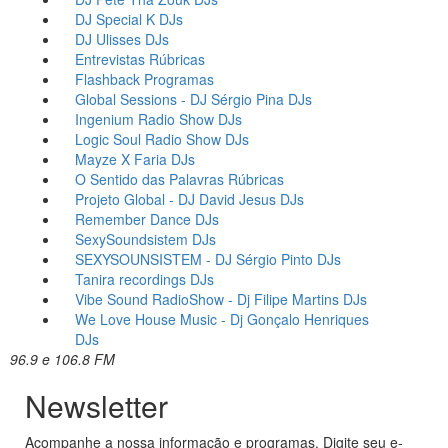
DJ Special K
DJs
DJ Ulisses
DJs
Entrevistas
Rúbricas
Flashback
Programas
Global Sessions - DJ Sérgio Pina
DJs
Ingenium Radio Show
DJs
Logic Soul Radio Show
DJs
Mayze X Faria
DJs
O Sentido das Palavras
Rúbricas
Projeto Global - DJ David Jesus
DJs
Remember Dance
DJs
SexySoundsistem
DJs
SEXYSOUNSISTEM - DJ Sérgio Pinto
DJs
Tanira recordings
DJs
Vibe Sound RadioShow - Dj Filipe Martins
DJs
We Love House Music - Dj Gonçalo Henriques
DJs
96.9 e 106.8 FM
Newsletter
Acompanhe a nossa informação e programas. Digite seu e-