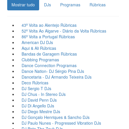
Mostrar tudo
DJs
Programas
Rúbricas
43ª Volta ao Alentejo
Rúbricas
52ª Volta Ao Algarve - Diário da Volta
Rúbricas
86ª Volta a Portugal
Rúbricas
American DJ
DJs
Aqui & Ali
Rúbricas
Bandas de Garagem
Rúbricas
Clubbing
Programas
Dance Connection
Programas
Dance Nation- DJ Sérgio Pina
DJs
Dancetaria - DJ Armando Teixeira
DJs
Deco
Rúbricas
DJ Sergio T
DJs
DJ Chus - In Stereo
DJs
DJ David Penn
DJs
DJ Di Angello
DJs
DJ Diego Mestre
DJs
DJ Gonçalo Henriques & Sancho
DJs
DJ Paulo Nunes - Progressed Vibration
DJs
DJ Pete Tha Zouk
DJs