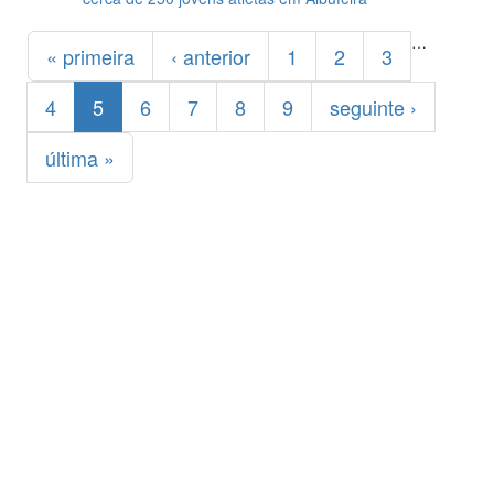
Páginas
…
« primeira
‹ anterior
1
2
3
4
5
6
7
8
9
seguinte ›
última »