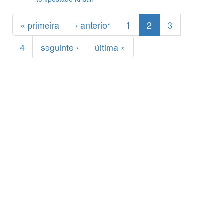
Páginas
« primeira
‹ anterior
1
2
3
4
seguinte ›
última »