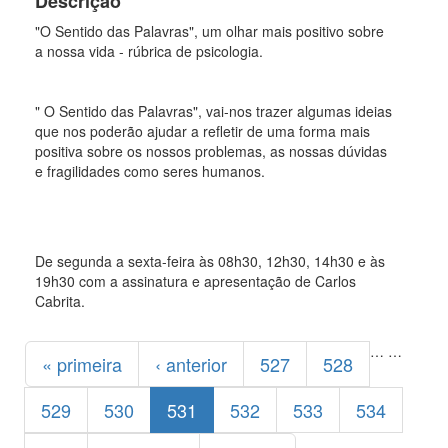
Descrição
"O Sentido das Palavras", um olhar mais positivo sobre
a nossa vida - rúbrica de psicologia.
" O Sentido das Palavras", vai-nos trazer algumas ideias
que nos poderão ajudar a refletir de uma forma mais
positiva sobre os nossos problemas, as nossas dúvidas
e fragilidades como seres humanos.
De segunda a sexta-feira às 08h30, 12h30, 14h30 e às
19h30 com a assinatura e apresentação de Carlos
Cabrita.
Páginas
…
…
« primeira
‹ anterior
527
528
529
530
531
532
533
534