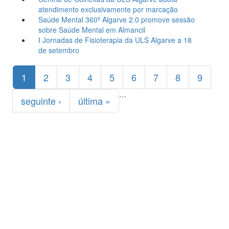
atendimento exclusivamente por marcação
Saúde Mental 360º Algarve 2.0 promove sessão
sobre Saúde Mental em Almancil
I Jornadas de Fisioterapia da ULS Algarve a 18
de setembro
Páginas
1
2
3
4
5
6
7
8
9
…
seguinte ›
última »