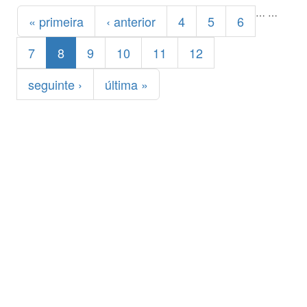
Páginas
…
…
« primeira
‹ anterior
4
5
6
7
8
9
10
11
12
seguinte ›
última »