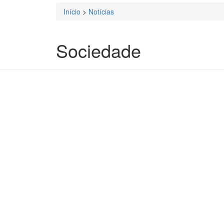
Início
>
Notícias
Está aqui
Sociedade