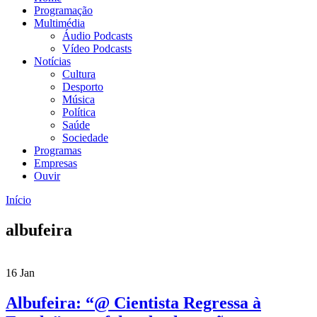
Programação
Multimédia
Áudio Podcasts
Vídeo Podcasts
Notícias
Cultura
Desporto
Música
Política
Saúde
Sociedade
Programas
Empresas
Ouvir
Início
Está aqui
albufeira
16
Jan
Albufeira: “@ Cientista Regressa à