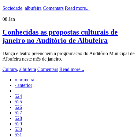
Sociedade
,
albufeira
Comentars
Read more...
08
Jan
Conhecidas as propostas culturais de
janeiro no Auditório de Albufeira
Dança e teatro preenchem a programação do Auditório Municipal de
Albufeira neste mês de janeiro.
Cultura
,
albufeira
Comentars
Read more...
« primeira
Páginas
‹ anterior
…
524
525
526
527
528
529
530
531