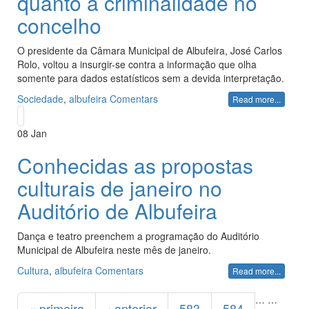
quanto à criminalidade no
concelho
O presidente da Câmara Municipal de Albufeira, José Carlos
Rolo, voltou a insurgir-se contra a informação que olha
somente para dados estatísticos sem a devida interpretação.
Sociedade
,
albufeira
Comentars
Read more...
08
Jan
Conhecidas as propostas
culturais de janeiro no
Auditório de Albufeira
Dança e teatro preenchem a programação do Auditório
Municipal de Albufeira neste mês de janeiro.
Cultura
,
albufeira
Comentars
Read more...
Páginas
…
…
« primeira
‹ anterior
583
584