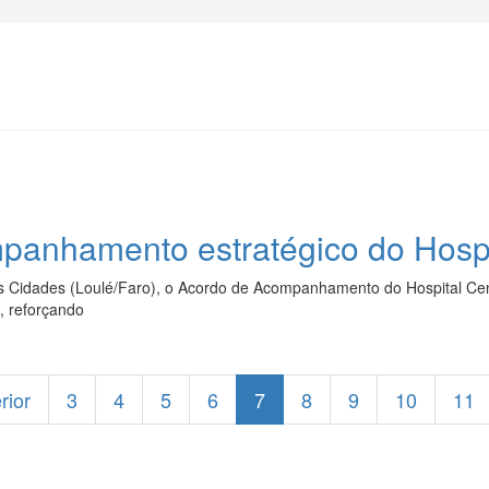
mpanhamento estratégico do Hospi
as Cidades (Loulé/Faro), o Acordo de Acompanhamento do Hospital Cen
, reforçando
rior
3
4
5
6
7
8
9
10
11