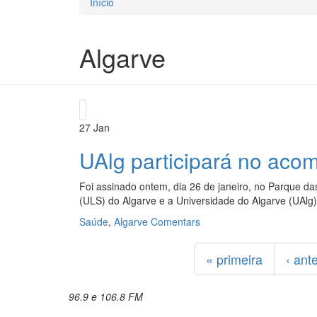
Início
Está aqui
Algarve
27
Jan
UAlg participará no aco
Foi assinado ontem, dia 26 de janeiro, no Parque d
(ULS) do Algarve e a Universidade do Algarve (UAlg)
Saúde
,
Algarve
Comentars
Páginas
« primeira
‹ ante
96.9 e 106.8 FM