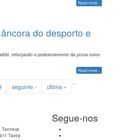
Read more...
 âncora do desporto e
adrid, reforçando o posicionamento da prova como
Read more...
…
9
seguinte ›
última »
Segue-nos
 Terminal
411 Tavira