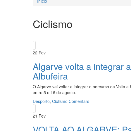
Início
Está aqui
Ciclismo
22
Fev
Algarve volta a integrar
Albufeira
O Algarve vai voltar a integrar o percurso da Volta 
entre 5 e 16 de agosto.
Desporto
,
Ciclismo
Comentars
21
Fev
VOLTA AO ALGARVE: Paul 