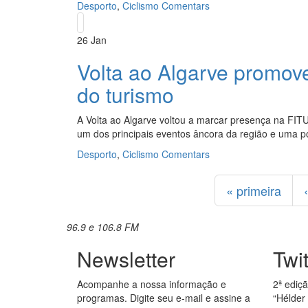
Desporto
,
Ciclismo
Comentars
26
Jan
Volta ao Algarve promov
do turismo
A Volta ao Algarve voltou a marcar presença na FIT
um dos principais eventos âncora da região e uma p
Desporto
,
Ciclismo
Comentars
Páginas
« primeira
96.9 e 106.8 FM
Newsletter
Twi
Acompanhe a nossa informação e
2ª ediç
programas. Digite seu e-mail e assine a
“Hélder