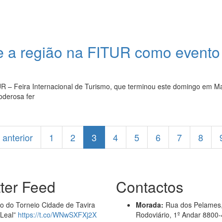
e a região na FITUR como evento
UR – Feira Internacional de Turismo, que terminou este domingo em M
oderosa fer
‹ anterior
1
2
3
4
5
6
7
8
tter Feed
Contactos
ão do Torneio Cidade de Tavira
Morada:
Rua dos Pelames,
 Leal”
https://t.co/WNwSXFXj2X
Rodoviário, 1º Andar 8800-