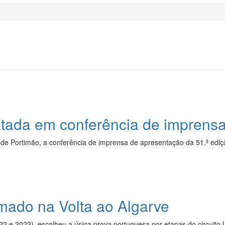
ntada em conferência de imprens
de Portimão, a conferência de imprensa de apresentação da 51.ª ediçã
mado na Volta ao Algarve
 e 2023), escolheu a única prova portuguesa por etapas do circuito U