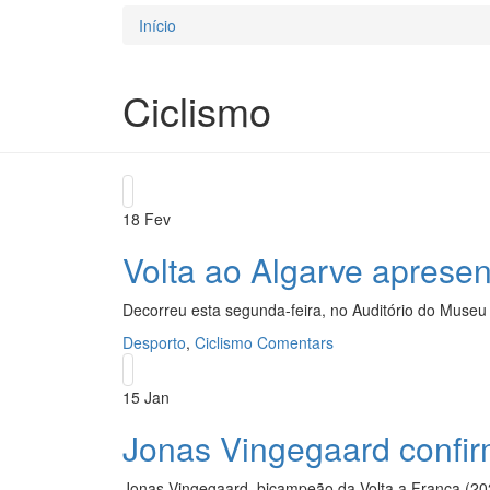
Início
Está aqui
Ciclismo
18
Fev
Volta ao Algarve aprese
Decorreu esta segunda-feira, no Auditório do Museu 
Desporto
,
Ciclismo
Comentars
15
Jan
Jonas Vingegaard confir
Jonas Vingegaard, bicampeão da Volta a França (2022