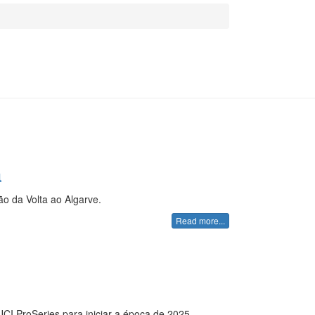
a
o da Volta ao Algarve.
Read more...
CI ProSeries para iniciar a época de 2025.