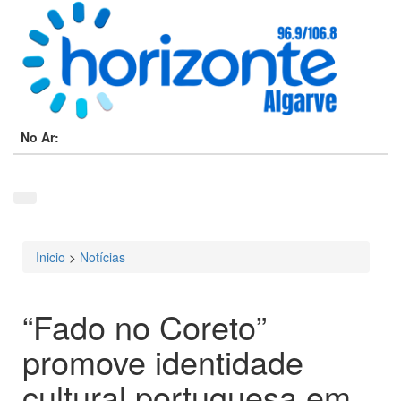
No Ar:
Inicio
>
Notícias
Está aqui
“Fado no Coreto”
promove identidade
cultural portuguesa em