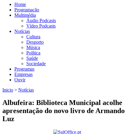
Home
Programação
Multimédia
Áudio Podcasts
Vídeo Podcasts
Notícias
Cultura
Desporto
Música
Política
Saúde
Sociedade
Programas
Empresas
Ouvir
Inicio
>
Notícias
Está aqui
Albufeira: Biblioteca Municipal acolhe
apresentação do novo livro de Armando
Luz