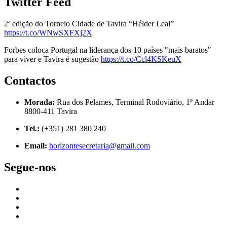
Twitter Feed
2ª edição do Torneio Cidade de Tavira “Hélder Leal”
https://t.co/WNwSXFXj2X
Forbes coloca Portugal na liderança dos 10 países "mais baratos"
para viver e Tavira é sugestão
https://t.co/Ccl4KSKeuX
Contactos
Morada:
Rua dos Pelames, Terminal Rodoviário, 1º Andar
8800-411 Tavira
Tel.:
(+351) 281 380 240
Email:
horizontesecretaria@gmail.com
Segue-nos