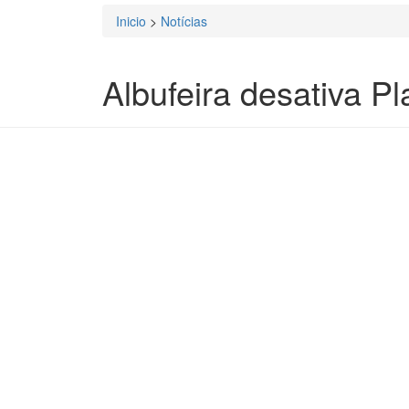
Inicio
>
Notícias
Está aqui
Albufeira desativa P