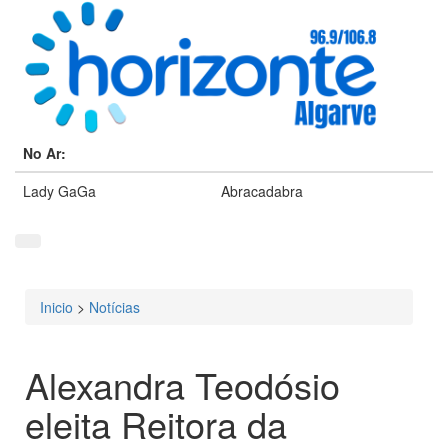
No Ar:
Lady GaGa
Abracadabra
Inicio
>
Notícias
Está aqui
Alexandra Teodósio
eleita Reitora da