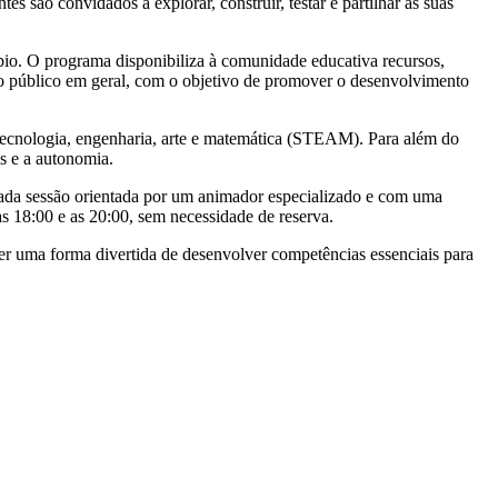
s são convidados a explorar, construir, testar e partilhar as suas
o. O programa disponibiliza à comunidade educativa recursos,
 ao público em geral, com o objetivo de promover o desenvolvimento
 tecnologia, engenharia, arte e matemática (STEAM). Para além do
s e a autonomia.
 cada sessão orientada por um animador especializado e com uma
s 18:00 e as 20:00, sem necessidade de reserva.
er uma forma divertida de desenvolver competências essenciais para