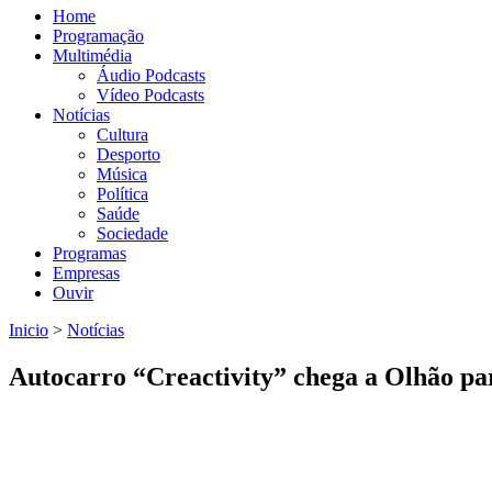
Home
Programação
Multimédia
Áudio Podcasts
Vídeo Podcasts
Notícias
Cultura
Desporto
Música
Política
Saúde
Sociedade
Programas
Empresas
Ouvir
Inicio
>
Notícias
Está aqui
Autocarro “Creactivity” chega a Olhão par