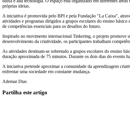
baixa e alta tecnologia. O espaço está organizado em diferentes áreas 
próprias ideias.
A iniciativa é promovida pelo BPI e pela Fundação "La Caixa", atr
atividades e programas dirigidos a grupos escolares do ensino básico
de competências essenciais para os desafios do futuro.
Inspirado no movimento internacional Tinkering, o projeto promove u
desenvolvimento da criatividade, os participantes trabalham competên
As atividades destinam-se sobretudo a grupos escolares do ensino bás
duração aproximada de 75 minutos. Durante os dois dias do evento hav
A iniciativa pretende aproximar a comunidade da aprendizagem criati
enfrentar uma sociedade em constante mudança.
Ademar Dias
Partilha este artigo