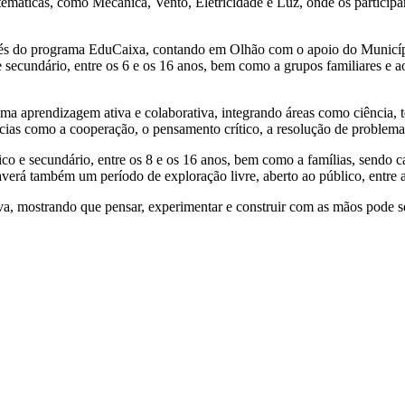
temáticas, como Mecânica, Vento, Eletricidade e Luz, onde os participante
avés do programa EduCaixa, contando em Olhão com o apoio do Municípi
 e secundário, entre os 6 e os 16 anos, bem como a grupos familiares e
ma aprendizagem ativa e colaborativa, integrando áreas como ciência,
cias como a cooperação, o pensamento crítico, a resolução de problema
ico e secundário, entre os 8 e os 16 anos, bem como a famílias, sendo
erá também um período de exploração livre, aberto ao público, entre a
va, mostrando que pensar, experimentar e construir com as mãos pode s