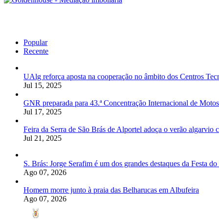
Popular
Recente
UAlg reforça aposta na cooperação no âmbito dos Centros Tec
Jul 15, 2025
GNR preparada para 43.ª Concentração Internacional de Motos
Jul 17, 2025
Feira da Serra de São Brás de Alportel adoça o verão algarvio 
Jul 21, 2025
S. Brás: Jorge Serafim é um dos grandes destaques da Festa d
Ago 07, 2026
Homem morre junto à praia das Belharucas em Albufeira
Ago 07, 2026