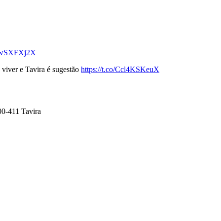
WNwSXFXj2X
 viver e Tavira é sugestão
https://t.co/Ccl4KSKeuX
00-411 Tavira