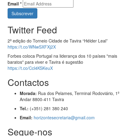
Email
*
Twitter Feed
2ª edição do Torneio Cidade de Tavira “Hélder Leal”
https://t.co/WNwSXFXj2X
Forbes coloca Portugal na liderança dos 10 países "mais
baratos" para viver e Tavira é sugestão
https://t.co/Ccl4KSKeuX
Contactos
Morada:
Rua dos Pelames, Terminal Rodoviário, 1º
Andar 8800-411 Tavira
Tel.:
(+351) 281 380 240
Email:
horizontesecretaria@gmail.com
Segue-nos