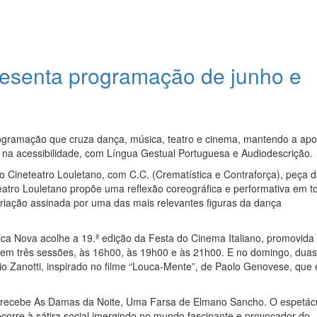
resenta programação de junho e
ogramação que cruza dança, música, teatro e cinema, mantendo a apo
e na acessibilidade, com Língua Gestual Portuguesa e Audiodescrição.
 Cineteatro Louletano, com C.C. (Crematística e Contraforça), peça 
atro Louletano propõe uma reflexão coreográfica e performativa em t
riação assinada por uma das mais relevantes figuras da dança
sica Nova acolhe a 19.ª edição da Festa do Cinema Italiano, promovida
stem três sessões, às 16h00, às 19h00 e às 21h00. E no domingo, duas
gio Zanotti, inspirado no filme “Louca-Mente”, de Paolo Genovese, que 
no recebe As Damas da Noite, Uma Farsa de Elmano Sancho. O espetác
corre à sátira social imergindo no mundo fascinante e provocador do