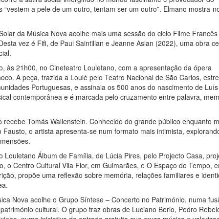
ns “vestem a pele de um outro, tentam ser um outro”. Elmano mostra-n
 Solar da Música Nova acolhe mais uma sessão do ciclo Filme Francês
esta vez é Fifi, de Paul Saintillan e Jeanne Aslan (2022), uma obra c
ial.
o, às 21h00, no Cineteatro Louletano, com a apresentação da ópera
oco. A peça, trazida a Loulé pelo Teatro Nacional de São Carlos, estr
omunidades Portuguesas, e assinala os 500 anos do nascimento de Luís
usical contemporânea e é marcada pelo cruzamento entre palavra, mem
no recebe Tomás Wallenstein. Conhecido do grande público enquanto 
o Fausto, o artista apresenta-se num formato mais intimista, explorand
dimensões.
o Louletano Álbum de Família, de Lúcia Pires, pelo Projecto Casa, proj
ano, o Centro Cultural Vila Flor, em Guimarães, e O Espaço do Tempo, 
ão, propõe uma reflexão sobre memória, relações familiares e ident
ea.
úsica Nova acolhe o Grupo Síntese – Concerto no Património, numa fus
atrimónio cultural. O grupo traz obras de Luciano Berio, Pedro Rebel