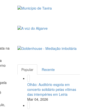
sta na
da
orno
Popular
Recente
 pela
Olhão: Auditório esgota em
concerto solidário pelas vítimas
é
das intempéries em Leiria
Mar 04, 2026
ulo,