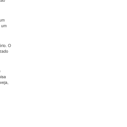
ção
bum
é um
rio. O
izado
e
uisa
veja,