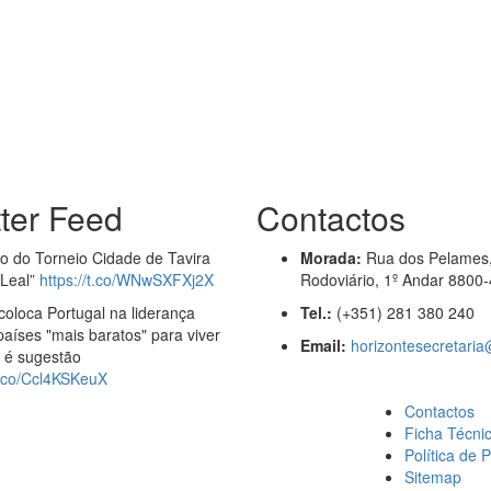
tter Feed
Contactos
ão do Torneio Cidade de Tavira
Morada:
Rua dos Pelames,
 Leal”
https://t.co/WNwSXFXj2X
Rodoviário, 1º Andar 8800-
coloca Portugal na liderança
Tel.:
(+351) 281 380 240
países "mais baratos" para viver
Email:
horizontesecretari
a é sugestão
/t.co/Ccl4KSKeuX
Contactos
Ficha Técni
Política de 
Sitemap