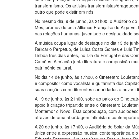
transformismo. Os artistas transformistas/dragquee
outro que pode existir em nós.
No mesmo dia, 9 de junho, às 21h00, o Auditório do
Mês, promovido pela Alliance Française do Algarve. D
nas relações humanas, juventude e desigualdade soc
A música ocupa lugar de destaque no dia 13 de junh
Relicário Perpétuo, de Luísa Costa Gomes e Luís Tin
Lisboa três dias antes, no Dia de Portugal e das C
Camões. A criação junta literatura e composição m
património cultural.
No dia 14 de junho, às 17h00, o Cineteatro Louleta
e compositor como vocalista e guitarrista dos Capitã
suas canções com diferentes sonoridades e novas 
A 19 de junho, às 21h00, sobe ao palco do Cineteatr
apoio à criação tripartido entre o Cineteatro Loulet
Montemor-o-Novo. Esta coprodução, com audiodescriç
através de uma abordagem intimista e contemporân
A 20 de junho, às 17h00, o Auditório do Solar da M
única entre a expressão musical contemporânea e o p