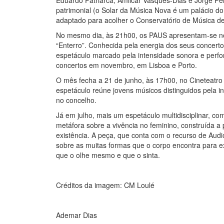
Eduardo Patriarca, Amilcar Vasques-Dias e Jorge Pei
patrimonial (o Solar da Música Nova é um palácio do
adaptado para acolher o Conservatório de Música de
No mesmo dia, às 21h00, os PAUS apresentam-se no 
“Enterro”. Conhecida pela energia dos seus concerto
espetáculo marcado pela intensidade sonora e perfo
concertos em novembro, em Lisboa e Porto.
O mês fecha a 21 de junho, às 17h00, no Cineteatr
espetáculo reúne jovens músicos distinguidos pela in
no concelho.
Já em julho, mais um espetáculo multidisciplinar, co
metáfora sobre a vivência no feminino, construída a p
existência. A peça, que conta com o recurso de Aud
sobre as muitas formas que o corpo encontra para ex
que o olhe mesmo e que o sinta.
Créditos da imagem: CM Loulé
Ademar Dias