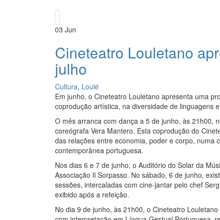
03
Jun
Cineteatro Louletano ap
julho
Cultura
,
Loulé
Em junho, o Cineteatro Louletano apresenta uma pr
coprodução artística, na diversidade de linguagens 
O mês arranca com dança a 5 de junho, às 21h00, no
coreógrafa Vera Mantero. Esta coprodução do Cinete
das relações entre economia, poder e corpo, numa c
contemporânea portuguesa.
Nos dias 6 e 7 de junho, o Auditório do Solar da Mú
Associação Il Sorpasso. No sábado, 6 de junho, exi
sessões, intercaladas com cine-jantar pelo chef Ser
exibido após a refeição.
No dia 9 de junho, às 21h00, o Cineteatro Louleta
com interpretação em Língua Gestual Portuguesa, re