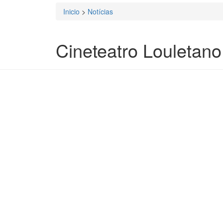
Inicio
>
Notícias
Está aqui
Cineteatro Louletano