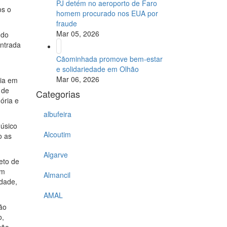
PJ detém no aeroporto de Faro
os o
homem procurado nos EUA por
fraude
Mar 05, 2026
 do
entrada
Cãominhada promove bem-estar
e solidariedade em Olhão
Mar 06, 2026
eia em
 de
Categorias
ória e
albufeira
músico
Alcoutim
o as
Algarve
eto de
em
Almancil
idade,
AMAL
ão
o,