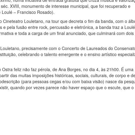
xinho, numa iniciativa de entrada gratuita que cruza música e valoriza
 séc. XVIII, monumento de interesse municipal, que foi recuperado e
 Loulé – Francisco Rosado).
Cineteatro Louletano, na tour que decreta o fim da banda, com o ál
s e pela fusão entre rock, percussão e eletrónica, a banda traz a Loul
rmativa e toda a carga de um final anunciado, que culminará com dois
o Louletano, precisamente com o Concerto de Laureados do Conservató
stituição, celebrando o talento emergente e o ensino artístico especial
m Ostra feliz não faz pérola, de Ana Borges, no dia 4, às 21h00. É uma
artir das muitas imposições históricas, sociais, culturais, de corpo e d
iodescrição (para pessoas cegas e/ou com baixa visão) nasce da pesq
istir, quando por vezes parece não haver espaço que o escute, que o 