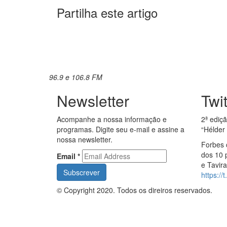
Partilha este artigo
96.9 e 106.8 FM
Newsletter
Twi
Acompanhe a nossa informação e
2ª ediç
programas. Digite seu e-mail e assine a
“Hélder
nossa newsletter.
Forbes 
dos 10 
Email
*
e Tavir
https:/
© Copyright 2020. Todos os direiros reservados.