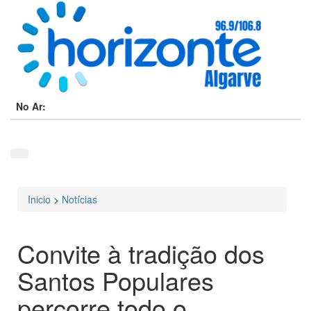
No Ar:
Inicio
>
Notícias
Está aqui
Convite à tradição dos
Santos Populares
percorre todo o