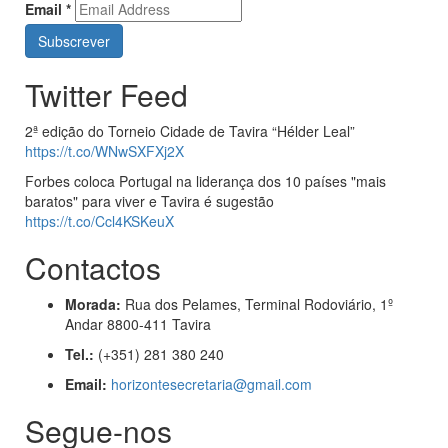
Email
*
Twitter Feed
2ª edição do Torneio Cidade de Tavira “Hélder Leal”
https://t.co/WNwSXFXj2X
Forbes coloca Portugal na liderança dos 10 países "mais
baratos" para viver e Tavira é sugestão
https://t.co/Ccl4KSKeuX
Contactos
Morada:
Rua dos Pelames, Terminal Rodoviário, 1º
Andar 8800-411 Tavira
Tel.:
(+351) 281 380 240
Email:
horizontesecretaria@gmail.com
Segue-nos