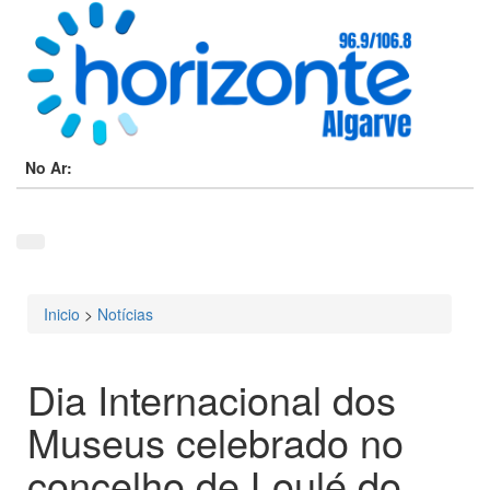
No Ar:
Inicio
>
Notícias
Está aqui
Dia Internacional dos
Museus celebrado no
concelho de Loulé do