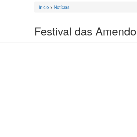
Inicio
>
Notícias
Está aqui
Festival das Amendo