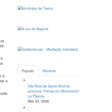
 os
ade
ro
os
Popular
Recente
o à
tar a
Vila Real de Santo António
promove “Férias em Movimento”
 pode
na Páscoa
Mar 23, 2026