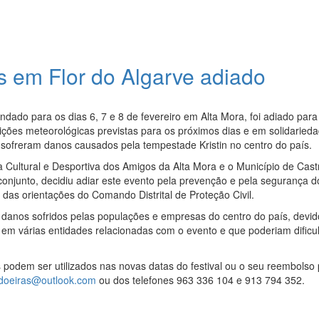
s em Flor do Algarve adiado
dado para os dias 6, 7 e 8 de fevereiro em Alta Mora, foi adiado para
ões meteorológicas previstas para os próximos dias e em solidaried
sofreram danos causados pela tempestade Kristin no centro do país.
 Cultural e Desportiva dos Amigos da Alta Mora e o Município de Cast
onjunto, decidiu adiar este evento pela prevenção e pela segurança d
a das orientações do Comando Distrital de Proteção Civil.
danos sofridos pelas populações e empresas do centro do país, devid
em várias entidades relacionadas com o evento e que poderiam dificul
 podem ser utilizados nas novas datas do festival ou o seu reembolso
ndoeiras@outlook.com
ou dos telefones 963 336 104 e 913 794 352.