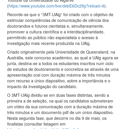
Youtube da Universidade do Algarve
(
https://www.youtube.com/live/debE6Dc2lfg?reload=9
).
Recorde-se que o “3MT-UAlg” foi criado com o objetivo de
estimular competências de comunicação de ciência dos
doutorandos e futuros cientistas e, simultaneamente,
promover a cultura científica e a interdisciplinaridade,
permitindo ao público não especialista o acesso à
investigação mais recente produzida na UAlg.
Criado originalmente pela Universidade de Queensland, na
Austrália, este concurso académico, ao qual a UAlg agora se
junta, destina-se a todos os estudantes inscritos num ciclo
de estudos de doutoramento e concretiza-se através de uma
apresentação oral com duração máxima de três minutos
com recurso a único diapositivo, sobre a importância e o
impacto da investigação do candidato.
O 3MT-UAlg dividiu-se em duas fases distintas, sendo a
primeira a de seleção, na qual os candidatos submeteram
um vídeo da sua comunicação com a duração máxima de
três minutos e um documento pdf de um único diapositivo.
Nesta segunda fase, que decorre no dia 9 de maio, os
finalistas (consultar listagem em