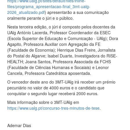
https://www.ualg.pt/sites/default/files/inline-
files/programa_apresentacao-final_3mt-ualg-
2026_atualizado.pdf
) apresentarão a sua comunicação
oralmente perante o júri e o público.
Nesta terceira edição, o júri é composto pelos docentes da
UAlg António Lacerda, Professor Coordenador da ESEC
(Escola Superior de Educação e Comunicação - UAlg); Dora
Agapito, Professora Auxiliar com Agregação da FE
(Faculdade de Economia); Henrique Dias Freire, Jornalista
do Postal do Algarve; Isabel Duarte, Investigadora do RISE-
HEALTH; Joana Santos, Professora Associada da FCHS
(Faculdade de Ciências Humanas e Socaiais) e Leonor
Cancela, Professora Catedrática aposentada.
O vencedor deste ano do 3MT-UAlg irá receber um prémio
pecuniário no valor de 4000 euros e o candidato que
conquistar o segundo lugar receberá 2000 euros.
Mais informação sobre o 3MT-UAlg em
https://www.ualg.pt/concurso-tres-minutos-de-tese
.
Ademar Dias