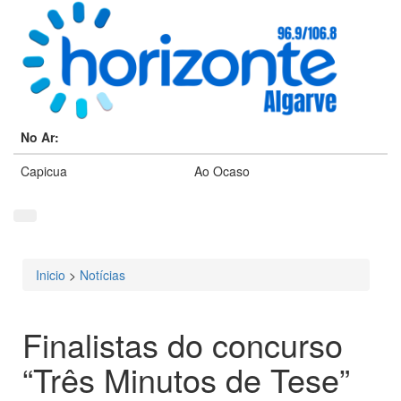
No Ar:
Capicua
Ao Ocaso
Inicio
>
Notícias
Está aqui
Finalistas do concurso
“Três Minutos de Tese”