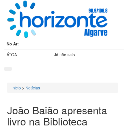
No Ar:
ÁTOA
Já não saio
Inicio
>
Notícias
Está aqui
João Baião apresenta
livro na Biblioteca