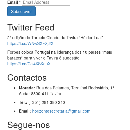
Email
*
Twitter Feed
2ª edição do Torneio Cidade de Tavira “Hélder Leal”
https://t.co/WNwSXFXj2X
Forbes coloca Portugal na liderança dos 10 países "mais
baratos" para viver e Tavira é sugestão
https://t.co/Ccl4KSKeuX
Contactos
Morada:
Rua dos Pelames, Terminal Rodoviário, 1º
Andar 8800-411 Tavira
Tel.:
(+351) 281 380 240
Email:
horizontesecretaria@gmail.com
Segue-nos