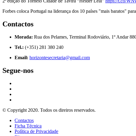
2ª edição do Torneio Cidade de Tavira “Hélder Leal”
https://t.co/
Forbes coloca Portugal na liderança dos 10 países "mais baratos" para
Contactos
Morada:
Rua dos Pelames, Terminal Rodoviário, 1º Andar 88
Tel.:
(+351) 281 380 240
Email:
horizontesecretaria@gmail.com
Segue-nos
© Copyright 2020. Todos os direiros reservados.
Contactos
Ficha Técnica
Política de Privacidade