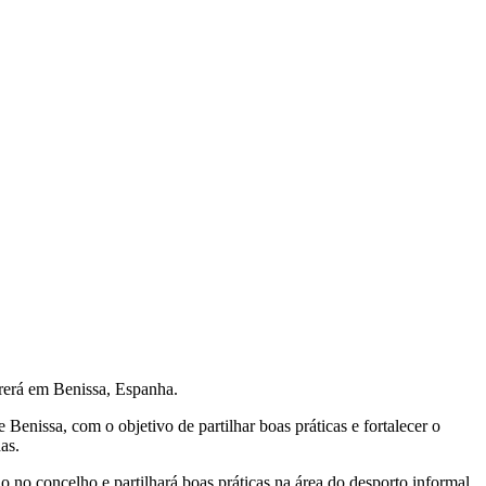
rrerá em Benissa, Espanha.
Benissa, com o objetivo de partilhar boas práticas e fortalecer o
as.
 no concelho e partilhará boas práticas na área do desporto informal,