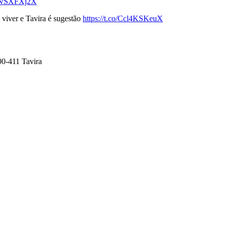
WNwSXFXj2X
 viver e Tavira é sugestão
https://t.co/Ccl4KSKeuX
00-411 Tavira