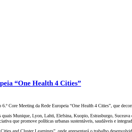
peia “One Health 4 Cities”
 no 6.º Core Meeting da Rede Europeia “One Health 4 Cities”, que deco
s quais Munique, Lyon, Lahti, Elefsina, Kuopio, Estrasburgo, Suceava e 
iativa que promove políticas urbanas sustentáveis, saudáveis e integrad
ities and Cluster Learnings”, onde apresentará o trabalho desenvolvido