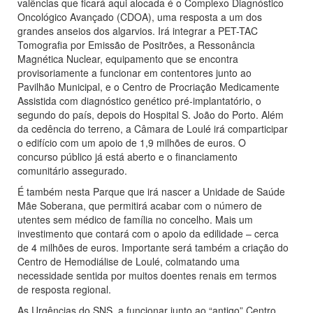
valências que ficará aqui alocada é o Complexo Diagnóstico
Oncológico Avançado (CDOA), uma resposta a um dos
grandes anseios dos algarvios. Irá integrar a PET-TAC
Tomografia por Emissão de Positrões, a Ressonância
Magnética Nuclear, equipamento que se encontra
provisoriamente a funcionar em contentores junto ao
Pavilhão Municipal, e o Centro de Procriação Medicamente
Assistida com diagnóstico genético pré-implantatório, o
segundo do país, depois do Hospital S. João do Porto. Além
da cedência do terreno, a Câmara de Loulé irá comparticipar
o edifício com um apoio de 1,9 milhões de euros. O
concurso público já está aberto e o financiamento
comunitário assegurado.
É também nesta Parque que irá nascer a Unidade de Saúde
Mãe Soberana, que permitirá acabar com o número de
utentes sem médico de família no concelho. Mais um
investimento que contará com o apoio da edilidade – cerca
de 4 milhões de euros. Importante será também a criação do
Centro de Hemodiálise de Loulé, colmatando uma
necessidade sentida por muitos doentes renais em termos
de resposta regional.
As Urgências do SNS, a funcionar junto ao “antigo” Centro