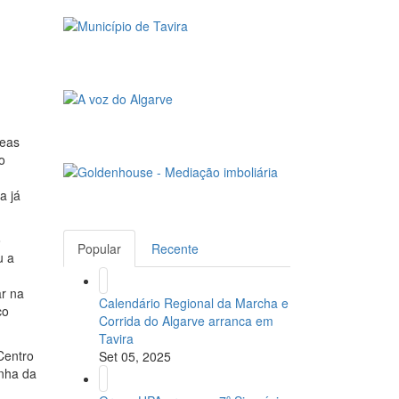
reas
o
a já
o
Popular
Recente
u a
ar na
Calendário Regional da Marcha e
co
Corrida do Algarve arranca em
Tavira
Centro
Set 05, 2025
inha da