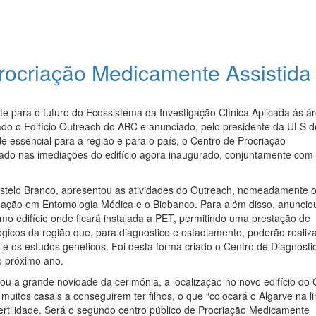
Procriação Medicamente Assistida
e para o futuro do Ecossistema da Investigação Clínica Aplicada às á
ado o Edifício Outreach do ABC e anunciado, pelo presidente da ULS d
e essencial para a região e para o país, o Centro de Procriação
zado nas imediações do edifício agora inaugurado, conjuntamente com 
astelo Branco, apresentou as atividades do Outreach, nomeadamente 
tigação em Entomologia Médica e o Biobanco. Para além disso, anuncio
o edifício onde ficará instalada a PET, permitindo uma prestação de
gicos da região que, para diagnóstico e estadiamento, poderão realiz
 os estudos genéticos. Foi desta forma criado o Centro de Diagnósti
o próximo ano.
ou a grande novidade da cerimónia, a localização no novo edifício do 
muitos casais a conseguirem ter filhos, o que “colocará o Algarve na l
ertilidade. Será o segundo centro público de Procriação Medicamente