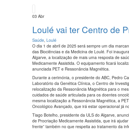
03
Abr
Loulé vai ter Centro de 
Saúde
,
Loulé
O dia 1 de abril de 2025 será sempre um dia marcant
das Biociências e da Medicina de Loulé. Foi inaugur
Algarve, a localização de mais uma resposta de saúd
Medicamente Assistida. O equipamento ficará locali
anunciada PET e Ressonância Magnética.
Durante a cerimónia, o presidente do ABC, Pedro C
Laboratório da Genética Clínica, o Centro de Inves
relocalização da Ressonância Magnética para o mesm
cuidados de saúde articulada para os doentes oncoló
mesma localização a Ressonância Magnética, a PET e
Oncológico Avançado, que irá estar operacional já n
Tiago Botelho, presidente da ULS do Algarve, anunci
de Procriação Medicamente Assistida, que irá ajudar 
frente” também no que respeita ao tratamento da inf