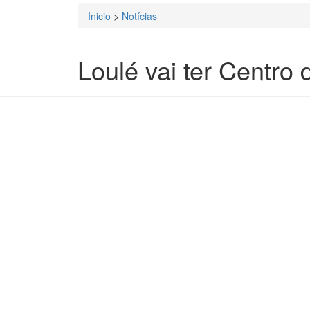
Inicio
>
Notícias
Está aqui
Loulé vai ter Centro