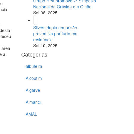
Grupo HPA promove 7º Simpósio
do
Nacional da Grávida em Olhão
ncia
Set 08, 2025
m
Silves: dupla em prisão
 desta
preventiva por furto em
lteceu
residência
Set 10, 2025
a área
Categorias
e a
albufeira
Alcoutim
Algarve
Almancil
AMAL