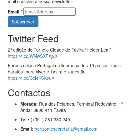
mail e assine a nossa newsletter.
Email
*
Twitter Feed
2ª edição do Torneio Cidade de Tavira “Hélder Leal”
https://t.co/WNwSXFXj2X
Forbes coloca Portugal na liderança dos 10 países "mais
baratos" para viver e Tavira é sugestão
https://t.co/Ccl4KSKeuX
Contactos
Morada:
Rua dos Pelames, Terminal Rodoviário, 1º
Andar 8800-411 Tavira
Tel.:
(+351) 281 380 240
Email:
horizontesecretaria@gmail.com