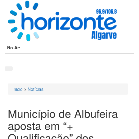
No Ar:
Inicio
>
Notícias
Está aqui
Município de Albufeira
aposta em “+
Qualificação” dos