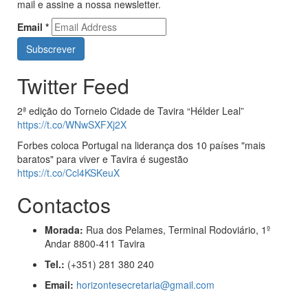
mail e assine a nossa newsletter.
Email
*
Twitter Feed
2ª edição do Torneio Cidade de Tavira “Hélder Leal”
https://t.co/WNwSXFXj2X
Forbes coloca Portugal na liderança dos 10 países "mais
baratos" para viver e Tavira é sugestão
https://t.co/Ccl4KSKeuX
Contactos
Morada:
Rua dos Pelames, Terminal Rodoviário, 1º
Andar 8800-411 Tavira
Tel.:
(+351) 281 380 240
Email:
horizontesecretaria@gmail.com