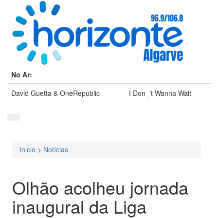
No Ar:
David Guetta & OneRepublic
I Don_'t Wanna Wait
Inicio
>
Notícias
Está aqui
Olhão acolheu jornada
inaugural da Liga