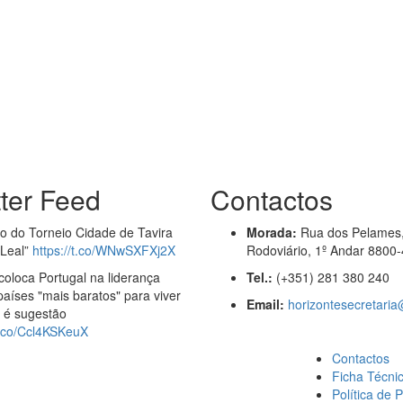
tter Feed
Contactos
ão do Torneio Cidade de Tavira
Morada:
Rua dos Pelames,
 Leal”
https://t.co/WNwSXFXj2X
Rodoviário, 1º Andar 8800-
coloca Portugal na liderança
Tel.:
(+351) 281 380 240
países "mais baratos" para viver
Email:
horizontesecretari
a é sugestão
/t.co/Ccl4KSKeuX
Contactos
Ficha Técni
Política de 