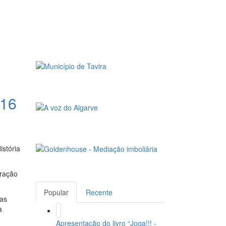
 16
istória
oração
Popular
Recente
vas
a
Apresentação do livro “Joga!!! -