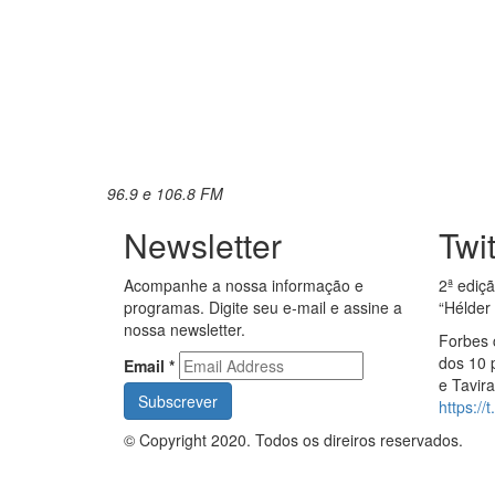
96.9 e 106.8 FM
Newsletter
Twi
Acompanhe a nossa informação e
2ª ediç
programas. Digite seu e-mail e assine a
“Hélder
nossa newsletter.
Forbes 
dos 10 
Email
*
e Tavir
https:/
© Copyright 2020. Todos os direiros reservados.