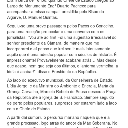
Eram cerca de 16h00, quando Chefe de Estado chegou ao
Largo do Monumento Engº Duarte Pacheco para
acompanhar a missa campal, presidida pelo Bispo do
Algarve, D. Manuel Quintas.
Seguiu-se uma breve passagem pelos Paços do Concelho,
para uma receção protocolar e uma conversa com os
jornalistas. “Vou até ao fim! Foi uma sugestão irrecusável do
senhor presidente da Câmara, de maneira que me
incorporarei e aí penso que irei sentir mais intensamente
aquilo que é uma adesão popular com séculos de história. É
impressionante! Provavelmente acabarei atrás… Mas desde
que acabe, nem que seja dos últimos, o lanterna vermelha, a
ideia é acabar!”, disse o Presidente da República.
Ao lado do executivo municipal, da Conselheira de Estado,
Lídia Jorge, e da Ministra do Ambiente e Energia, Maria da
Grança Carvalho, Marcelo Rebelo de Sousa desceu a Praça
da República até à Igreja de S. Francisco. Sempre seguido
de perto pelos populares, surpresos por estarem lado a lado
com o Chefe de Estado.
A partir dai cumpriu o percurso mariano naquela que é a
grande procissão, logo atrás do andor da Mãe Soberana. No