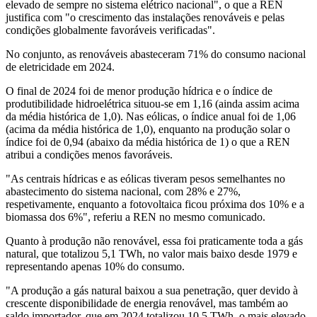
elevado de sempre no sistema elétrico nacional", o que a REN
justifica com "o crescimento das instalações renováveis e pelas
condições globalmente favoráveis verificadas".
No conjunto, as renováveis abasteceram 71% do consumo nacional
de eletricidade em 2024.
O final de 2024 foi de menor produção hídrica e o índice de
produtibilidade hidroelétrica situou-se em 1,16 (ainda assim acima
da média histórica de 1,0). Nas eólicas, o índice anual foi de 1,06
(acima da média histórica de 1,0), enquanto na produção solar o
índice foi de 0,94 (abaixo da média histórica de 1) o que a REN
atribui a condições menos favoráveis.
"As centrais hídricas e as eólicas tiveram pesos semelhantes no
abastecimento do sistema nacional, com 28% e 27%,
respetivamente, enquanto a fotovoltaica ficou próxima dos 10% e a
biomassa dos 6%", referiu a REN no mesmo comunicado.
Quanto à produção não renovável, essa foi praticamente toda a gás
natural, que totalizou 5,1 TWh, no valor mais baixo desde 1979 e
representando apenas 10% do consumo.
"A produção a gás natural baixou a sua penetração, quer devido à
crescente disponibilidade de energia renovável, mas também ao
saldo importador, que em 2024 totalizou 10,5 TWh, o mais elevado