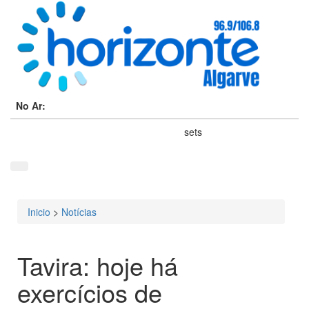
No Ar:
sets
Inicio
>
Notícias
Está aqui
Tavira: hoje há
exercícios de