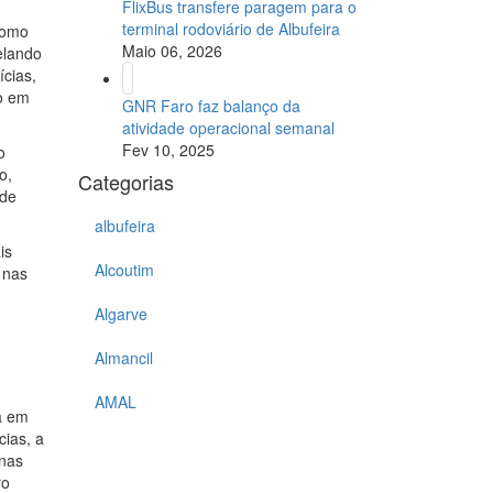
FlixBus transfere paragem para o
terminal rodoviário de Albufeira
como
Maio 06, 2026
elando
cias,
o em
GNR Faro faz balanço da
atividade operacional semanal
Fev 10, 2025
o
o,
Categorias
 de
albufeira
is
Alcoutim
 nas
Algarve
Almancil
AMAL
a em
cias, a
 nas
ro