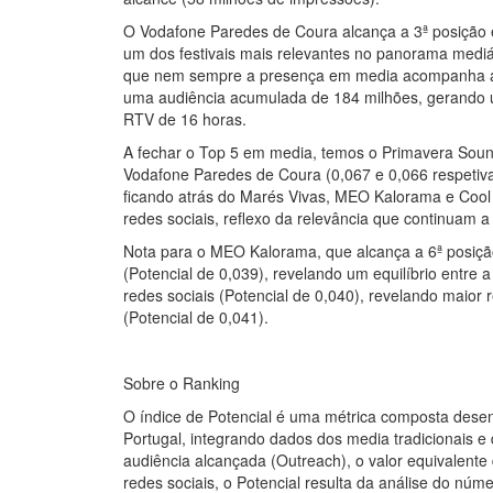
O Vodafone Paredes de Coura alcança a 3ª posição 
um dos festivais mais relevantes no panorama mediát
que nem sempre a presença em media acompanha a pr
uma audiência acumulada de 184 milhões, gerando 
RTV de 16 horas.
A fechar o Top 5 em media, temos o Primavera Soun
Vodafone Paredes de Coura (0,067 e 0,066 respetiva
ficando atrás do Marés Vivas, MEO Kalorama e Cool J
redes sociais, reflexo da relevância que continuam a 
Nota para o MEO Kalorama, que alcança a 6ª posição
(Potencial de 0,039), revelando um equilíbrio entre
redes sociais (Potencial de 0,040), revelando maior
(Potencial de 0,041).
Sobre o Ranking
O índice de Potencial é uma métrica composta desen
Portugal, integrando dados dos media tradicionais e 
audiência alcançada (Outreach), o valor equivalente
redes sociais, o Potencial resulta da análise do núm