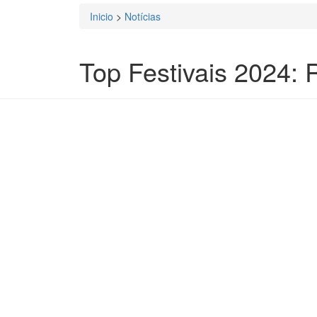
Inicio
>
Notícias
Está aqui
Top Festivais 2024: 