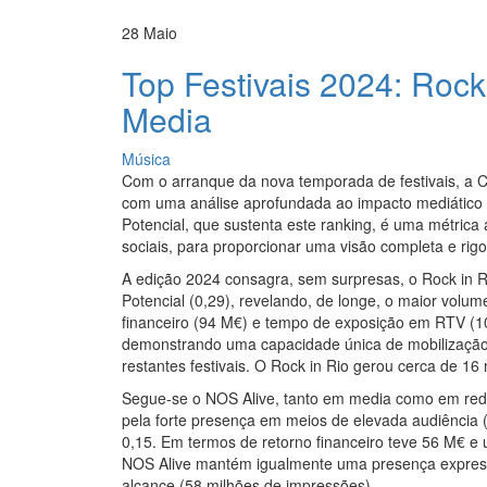
28
Maio
Top Festivais 2024: Rock
Media
Música
Com o arranque da nova temporada de festivais, a Ci
com uma análise aprofundada ao impacto mediático e 
Potencial, que sustenta este ranking, é uma métri
sociais, para proporcionar uma visão completa e rig
A edição 2024 consagra, sem surpresas, o Rock in R
Potencial (0,29), revelando, de longe, o maior volum
financeiro (94 M€) e tempo de exposição em RTV (109
demonstrando uma capacidade única de mobilização 
restantes festivais. O Rock in Rio gerou cerca de 1
Segue-se o NOS Alive, tanto em media como em redes
pela forte presença em meios de elevada audiência 
0,15. Em termos de retorno financeiro teve 56 M€ 
NOS Alive mantém igualmente uma presença expres
alcance (58 milhões de impressões).