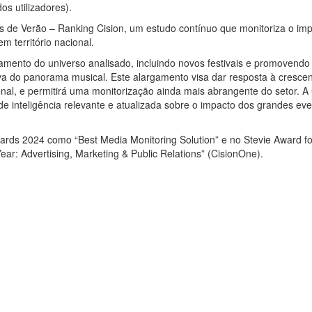
s utilizadores).
s de Verão – Ranking Cision, um estudo contínuo que monitoriza o im
em território nacional.
amento do universo analisado, incluindo novos festivais e promovend
va do panorama musical. Este alargamento visa dar resposta à cresce
al, e permitirá uma monitorização ainda mais abrangente do setor. A 
e inteligência relevante e atualizada sobre o impacto dos grandes ev
wards 2024 como “Best Media Monitoring Solution” e no Stevie Award f
ar: Advertising, Marketing & Public Relations” (CisionOne).