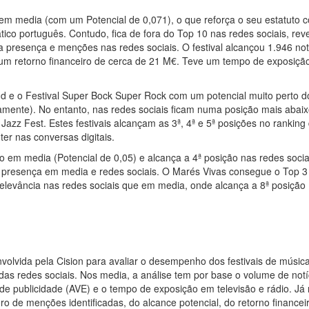
em media (com um Potencial de 0,071), o que reforça o seu estatuto 
ico português. Contudo, fica de fora do Top 10 nas redes sociais, rev
esença e menções nas redes sociais. O festival alcançou 1.946 notí
um retorno financeiro de cerca de 21 M€. Teve um tempo de exposiçã
d e o Festival Super Bock Super Rock com um potencial muito perto d
mente). No entanto, nas redes sociais ficam numa posição mais abaix
azz Fest. Estes festivais alcançam as 3ª, 4ª e 5ª posições no ranking
ter nas conversas digitais.
 em media (Potencial de 0,05) e alcança a 4ª posição nas redes socia
 a presença em media e redes sociais. O Marés Vivas consegue o Top 3
 relevância nas redes sociais que em media, onde alcança a 8ª posição
volvida pela Cision para avaliar o desempenho dos festivais de músic
das redes sociais. Nos media, a análise tem por base o volume de notí
 de publicidade (AVE) e o tempo de exposição em televisão e rádio. Já
ero de menções identificadas, do alcance potencial, do retorno financei