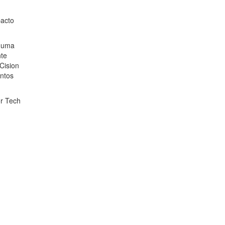
pacto
o uma
nte
Cision
entos
or Tech