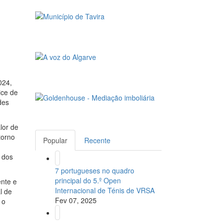
024,
ice de
des
lor de
torno
Popular
Recente
 dos
7 portugueses no quadro
principal do 5.º Open
ente e
Internacional de Ténis de VRSA
l de
Fev 07, 2025
 o