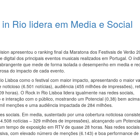
 in Rio lidera em Media e Social
sion apresentou o ranking final da Maratona dos Festivais de Verão 2
digital dos principais eventos musicais realizados em Portugal. O índ
ca abrangente que mede de forma isolada o desempenho em media e re
orosa do impacto de cada evento.
io Lisboa como o festival com maior impacto, apresentando o maior va
e noticioso (6.501 notícias), audiência (455 milhões de impressões), re
 horas). O Rock in Rio Lisboa lidera igualmente nas redes sociais,
e interação com o público, mostrando um Potencial (0,38) bem acima
6 mil menções e uma audiência impactada de 284 milhões.
 sociais. Em media, sustentado por uma cobertura noticiosa consist
(4.508 notícias – 329 milhões de impressões), alcançando um Potencia
e um tempo de exposição em RTV de quase 28 horas. Nas redes sociais
siva, com elevado número de menções (6.143) e boa performance de