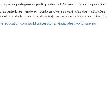
ino Superior portuguesas participantes, a UAlg encontra-se na posição 1
 as anteriores, tendo em conta as diversas valências das instituições
docentes, estudantes e investigação) e a transferência de conhecimento
hereducation.com/world-university-rankings/latest/world-ranking