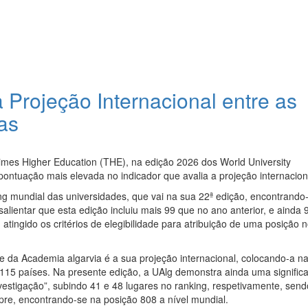
a Projeção Internacional entre as
as
Times Higher Education (THE), na edição 2026 dos World University
pontuação mais elevada no indicador que avalia a projeção internacion
ng mundial das universidades, que vai na sua 22ª edição, encontrando
alientar que esta edição incluiu mais 99 que no ano anterior, e ainda 
 atingido os critérios de elegibilidade para atribuição de uma posição 
te da Academia algarvia é a sua projeção internacional, colocando-a n
 115 países. Na presente edição, a UAlg demonstra ainda uma significa
vestigação”, subindo 41 e 48 lugares no ranking, respetivamente, sen
re, encontrando-se na posição 808 a nível mundial.