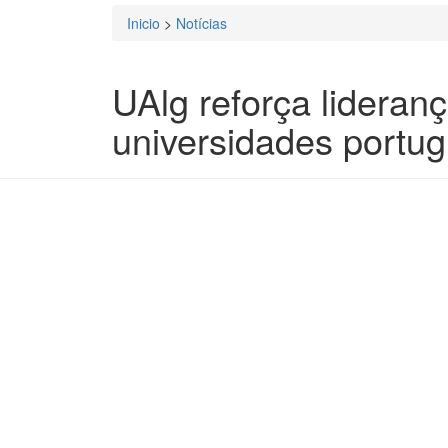
Inicio
>
Notícias
Está aqui
UAlg reforça lideranç
universidades portu