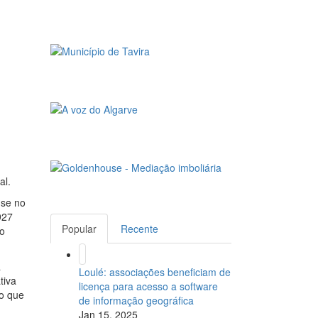
al.
-se no
927
Popular
Recente
no
a
Loulé: associações beneficiam de
tiva
licença para acesso a software
do que
de informação geográfica
Jan 15, 2025