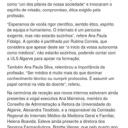
como “um dos pilares da nossa sociedade” e invocaram o
espírito de missão, compromisso, ética exigido pela
profissão.
“Esperamos de vocês rigor cientifico, sentido ético, espírito
de equipa e humanismo. O internato é um percurso
exigente, mas não estarão sozinhos”, refere Ana Paula
Fidalgo. A opinião é partilhada por Rubina Correia, que
considera que apesar deste ser “o inicio da vossa autonomia
como médicos”, não estarão sozinhos, podendo contar com
a ULS Algarve para apoiar na formação.
Também Ana Paula Silva, relembrou a importância da
profissão. “Ser médico é muito mais do que dominar
conhecimento técnico ou cumprir protocolos. É assumir um
papel central na vida do doente”, referiu.
Na cerimónia de receção aos novos internos estiveram ainda
presentes a vogal executiva Ana Marreiros, membro do
Conselho de Administração a Reitora da Universidade do
Algarve, Alexandra Teodósio, e a responsável da Comissão
Regional do Internato Médico da Medicina Geral e Familiar,
Helena Boavida. Esteve ainda presente a diretora dos
Serviços Farmacêuticos, Brigitte Viegas, que pelo quarto ano