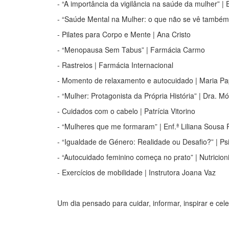
- “A importância da vigilância na saúde da mulher” | 
- “Saúde Mental na Mulher: o que não se vê também 
- Pilates para Corpo e Mente | Ana Cristo
- “Menopausa Sem Tabus” | Farmácia Carmo
- Rastreios | Farmácia Internacional
- Momento de relaxamento e autocuidado | Maria P
- “Mulher: Protagonista da Própria História” | Dra. M
- Cuidados com o cabelo | Patrícia Vitorino
- “Mulheres que me formaram” | Enf.ª Liliana Sousa 
- “Igualdade de Género: Realidade ou Desafio?” | Ps
- “Autocuidado feminino começa no prato” | Nutricion
- Exercícios de mobilidade | Instrutora Joana Vaz
Um dia pensado para cuidar, informar, inspirar e cel