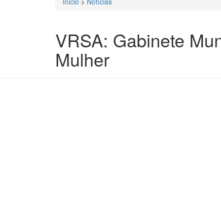
Inicio
>
Notícias
Está aqui
VRSA: Gabinete Muni
Mulher