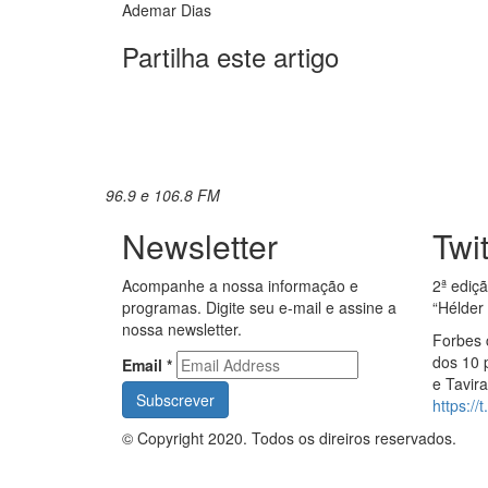
Ademar Dias
Partilha este artigo
96.9 e 106.8 FM
Newsletter
Twi
Acompanhe a nossa informação e
2ª ediç
programas. Digite seu e-mail e assine a
“Hélder
nossa newsletter.
Forbes 
dos 10 
Email
*
e Tavir
https:/
© Copyright 2020. Todos os direiros reservados.