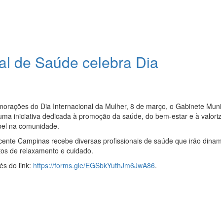
l de Saúde celebra Dia
orações do Dia Internacional da Mulher, 8 de março, o Gabinete Muni
ma iniciativa dedicada à promoção da saúde, do bem-estar e à valori
pel na comunidade.
icente Campinas recebe diversas profissionais de saúde que irão dinam
tos de relaxamento e cuidado.
és do link:
https://forms.gle/EGSbkYuthJm6JwA86
.