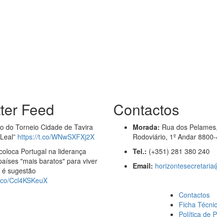
tter Feed
Contactos
ão do Torneio Cidade de Tavira
Morada:
Rua dos Pelames,
 Leal”
https://t.co/WNwSXFXj2X
Rodoviário, 1º Andar 8800-
coloca Portugal na liderança
Tel.:
(+351) 281 380 240
países "mais baratos" para viver
Email:
horizontesecretari
a é sugestão
/t.co/Ccl4KSKeuX
Contactos
Ficha Técni
Política de 