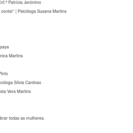
Enf.ª Patrícia Jerónimo
conta!” | Psicóloga Susana Martins
apaya
ónica Martins
Pinto
icóloga Sílvia Cardoso
ista Vera Martins
ebrar todas as mulheres.