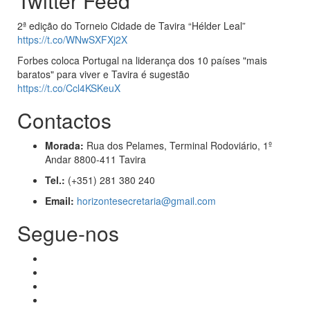
Twitter Feed
2ª edição do Torneio Cidade de Tavira “Hélder Leal”
https://t.co/WNwSXFXj2X
Forbes coloca Portugal na liderança dos 10 países "mais
baratos" para viver e Tavira é sugestão
https://t.co/Ccl4KSKeuX
Contactos
Morada:
Rua dos Pelames, Terminal Rodoviário, 1º
Andar 8800-411 Tavira
Tel.:
(+351) 281 380 240
Email:
horizontesecretaria@gmail.com
Segue-nos