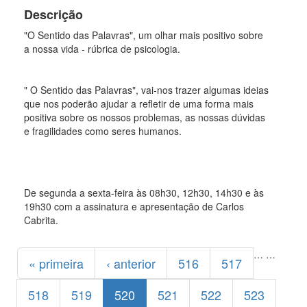
Descrição
"O Sentido das Palavras", um olhar mais positivo sobre
a nossa vida - rúbrica de psicologia.
" O Sentido das Palavras", vai-nos trazer algumas ideias
que nos poderão ajudar a refletir de uma forma mais
positiva sobre os nossos problemas, as nossas dúvidas
e fragilidades como seres humanos.
De segunda a sexta-feira às 08h30, 12h30, 14h30 e às
19h30 com a assinatura e apresentação de Carlos
Cabrita.
Páginas
…
…
« primeira
‹ anterior
516
517
518
519
520
521
522
523